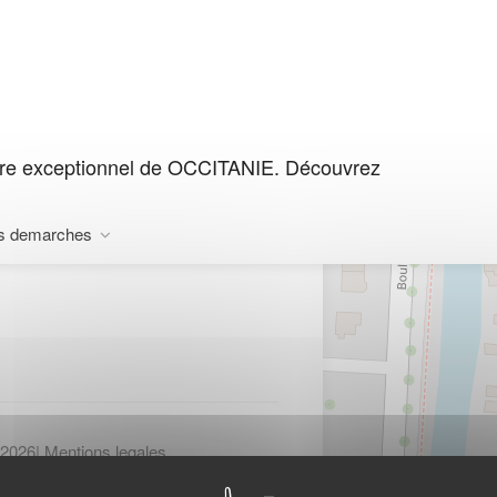
dre exceptionnel de OCCITANIE. Découvrez
AX LES THERMES
s demarches
-2026
|
Mentions legales