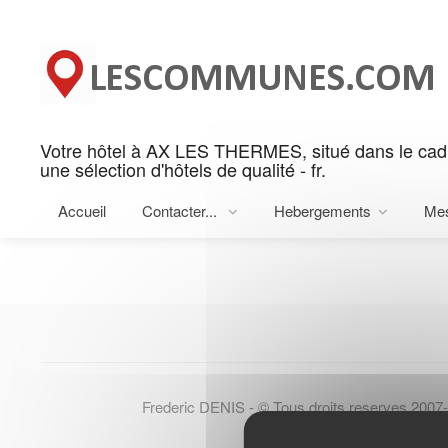
Panneau de gestion des cookies
Votre hôtel à AX LES THERMES, situé dans le ca
Rechercher votre hotel sur 
une sélection d'hôtels de qualité - fr.
Rechercher sur AX LES THERMES
Accueil
Contacter...
Hebergements
Me
Frederic DENIS - © Tous droits reserves 2007