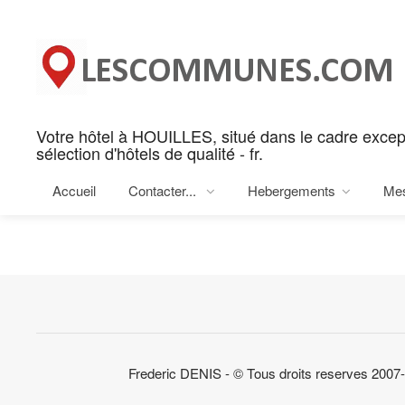
Panneau de gestion des cookies
Votre hôtel à HOUILLES, situé dans le cadre exc
Rechercher votre hotel sur H
sélection d'hôtels de qualité - fr.
Rechercher sur HOUILLES
Accueil
Contacter...
Hebergements
Me
Frederic DENIS - © Tous droits reserves 2007