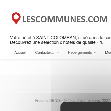
Panneau de gestion des cookies
Votre hôtel à SAINT COLOMBAN, situé dans le ca
Rechercher votre hotel sur 
Découvrez une sélection d'hôtels de qualité - fr.
Rechercher sur SAINT COLOMBAN
Accueil
Contacter...
Hebergements
Me
Frederic DENIS - © Tous droits reserves 2007