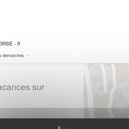
ORSE - fr
s demarches
vacances sur