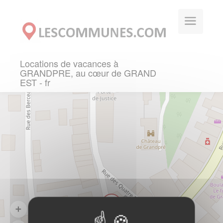
Panneau de gestion des cookies
Locations de vacances à
GRANDPRE, au cœur de GRAND
EST - fr