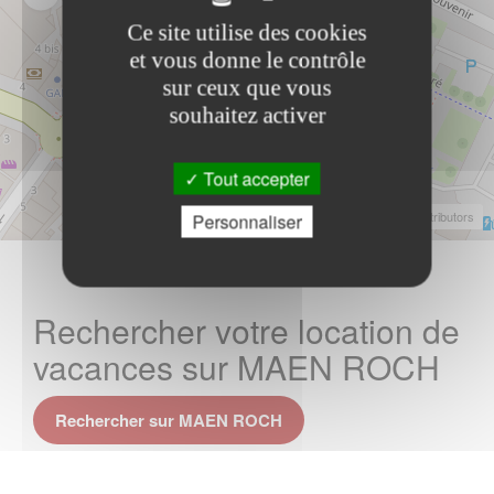
Ce site utilise des cookies
et vous donne le contrôle
sur ceux que vous
souhaitez activer
Tout accepter
Leaflet
|
©
OpenStreetMap
Contributors
Personnaliser
Rechercher votre location de
vacances sur MAEN ROCH
Rechercher sur MAEN ROCH