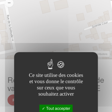
Leaflet
|
©
OpenStreetMap
Contributors
Ce site utilise des cookies
Rechercher votre location de
et vous donne le contrôle
vacances sur PONTCARRE
sur ceux que vous
souhaitez activer
Rechercher sur PONTCARRE
Tout accepter