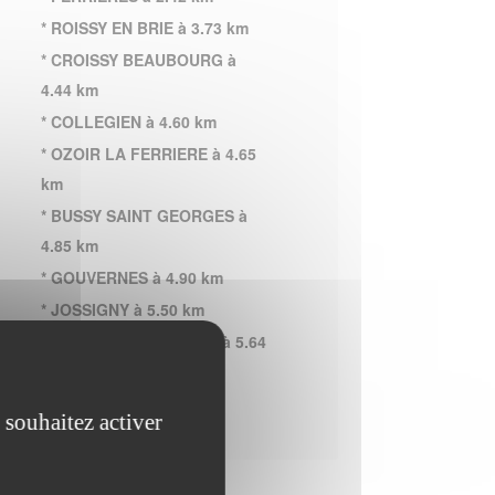
* ROISSY EN BRIE à 3.73 km
* CROISSY BEAUBOURG à
4.44 km
* COLLEGIEN à 4.60 km
* OZOIR LA FERRIERE à 4.65
km
* BUSSY SAINT GEORGES à
4.85 km
* GOUVERNES à 4.90 km
* JOSSIGNY à 5.50 km
* BUSSY SAINT MARTIN à 5.64
km
 souhaitez activer