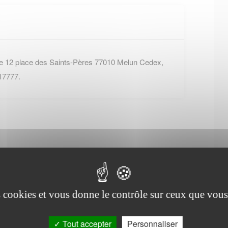
e 12 place des Saints-Pères 77010 Melun Cedex,
17777.
Office de tourisme de
Pontcarré
es cookies et vous donne le contrôle sur ceux que vous
Tout accepter
Personnaliser