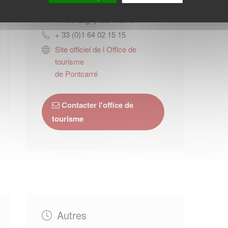
2 rue du chemin de fer
77400
Lagny-sur-Marne
+ 33 (0)1 64 02 15 15
Site officiel de l Office de
tourisme
de Pontcarré
Contacter l'office de
tourisme
Autres