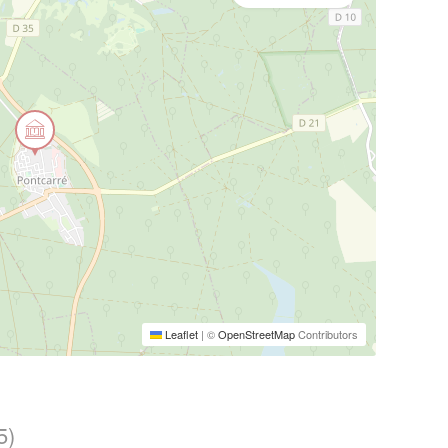
Leaflet
|
©
OpenStreetMap
Contributors
5)