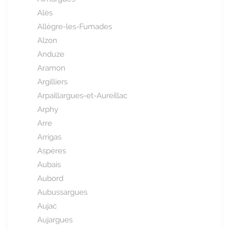
Alès
Allègre-les-Fumades
Alzon
Anduze
Aramon
Argilliers
Arpaillargues-et-Aureillac
Arphy
Arre
Arrigas
Aspères
Aubais
Aubord
Aubussargues
Aujac
Aujargues