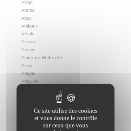
Alzen
Antras
Appy
Arabaux
Argein
Arignac
Arnave
Arrien-en-Bethmale
Arrout
Artigat
Artigues
Artix
Arvigna
Ascou
Ce site utilise des cookies
Aston
et vous donne le contrôle
Aucazein
sur ceux que vous
Audressein