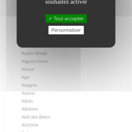
souhaitez activer
Augirein
Aulos
Tout accepter
Aulus-les-Bains
Auzat
Personnaliser
Axiat
Ax-les-Thermes
Aulos-Sinsat
Aigues-Vives
Airoux
Ajac
Alaigne
Alairac
Albas
Albières
Alet-les-Bains
Alzonne