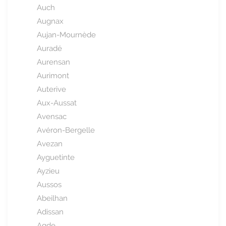
Auch
Augnax
Aujan-Mournède
Auradé
Aurensan
Aurimont
Auterive
Aux-Aussat
Avensac
Avéron-Bergelle
Avezan
Ayguetinte
Ayzieu
Aussos
Abeilhan
Adissan
Agde