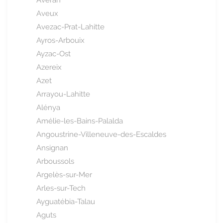
Averan
Aveux
Avezac-Prat-Lahitte
Ayros-Arbouix
Ayzac-Ost
Azereix
Azet
Arrayou-Lahitte
Alénya
Amélie-les-Bains-Palalda
Angoustrine-Villeneuve-des-Escaldes
Ansignan
Arboussols
Argelès-sur-Mer
Arles-sur-Tech
Ayguatébia-Talau
Aguts