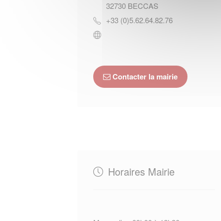
32730
BECCAS
+33 (0)5.62.64.82.76
Contacter la mairie
Horaires Mairie