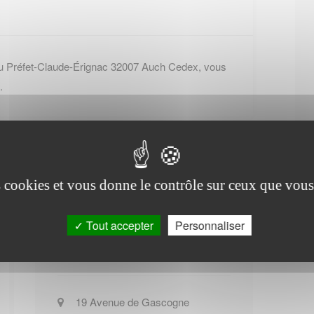
du Préfet-Claude-Érignac 32007 Auch Cedex, vous
.
es cookies et vous donne le contrôle sur ceux que vous
Tout accepter
Personnaliser
Office de tourisme de
Beccas
19 Avenue de Gascogne