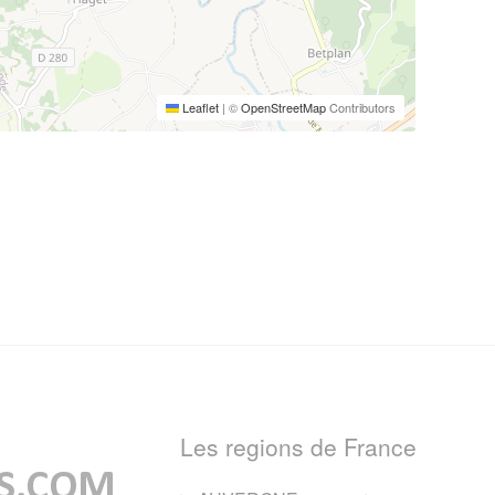
Leaflet
|
©
OpenStreetMap
Contributors
Les regions de France