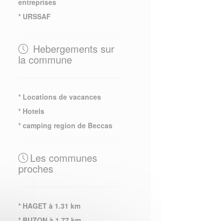
entreprises
* URSSAF
Hebergements sur
la commune
* Locations de vacances
* Hotels
* camping region de Beccas
Les communes
proches
* HAGET à 1.31 km
* BUZON à 1.77 km