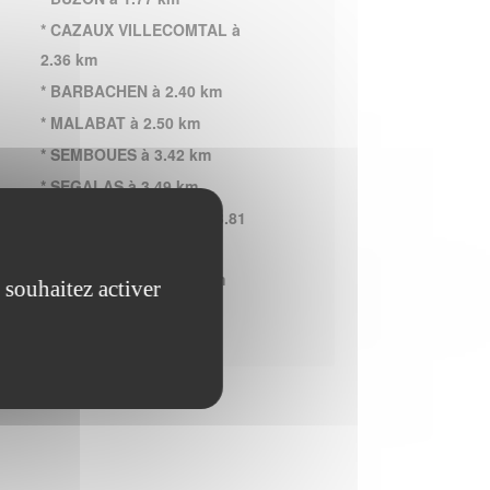
* CAZAUX VILLECOMTAL à
2.36 km
* BARBACHEN à 2.40 km
* MALABAT à 2.50 km
* SEMBOUES à 3.42 km
* SEGALAS à 3.49 km
* BLOUSSON SERIAN à 3.81
km
* MONFAUCON à 4.00 km
 souhaitez activer