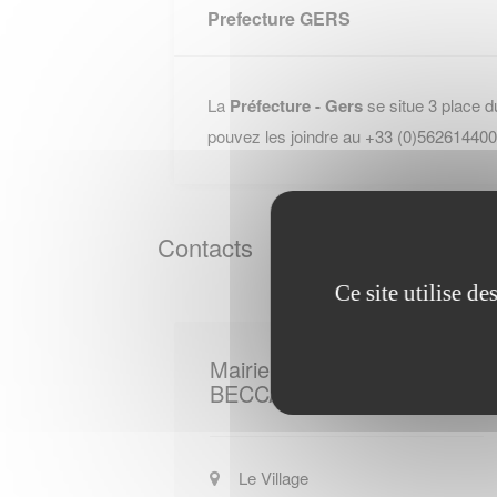
Prefecture GERS
La
Préfecture - Gers
se situe 3 place 
pouvez les joindre au +33 (0)562614400
Contacts
Ce site utilise d
Mairie de
BECCAS
Le Village