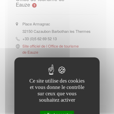
Eauze
Place Armagnac
32150
Cazaubon Barbothan les Thermes
+33 (0)5 62 69 52 13
Site officiel de l Office de tourisme
de Eauze
Contacter l'office de tourisme
Ce site utilise des cookies
et vous donne le contrôle
sur ceux que vous
souhaitez activer