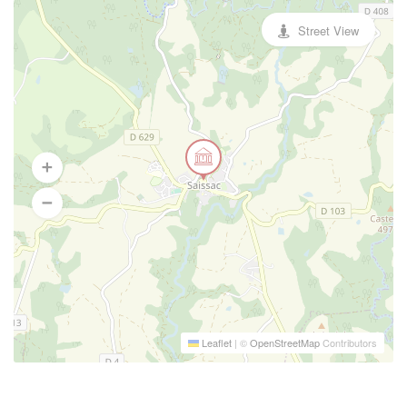
Street View
Leaflet
|
©
OpenStreetMap
Contributors