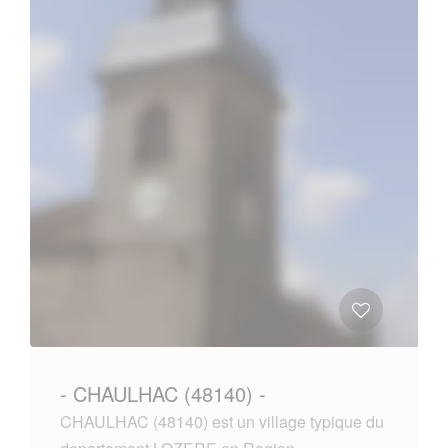
- CHAULHAC (48140) -
CHAULHAC (48140) est un village typique du