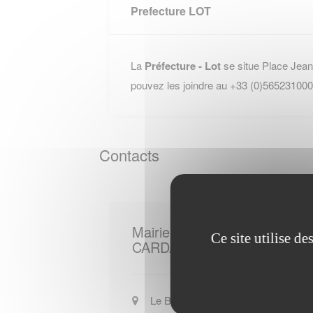
Prefecture LOT
La
Préfecture - Lot
se situe Place Jea
pouvez les joindre au +33 (0)565231000
Contacts
Mairie de
Ce site utilise d
CARDAILLAC
Le Bourg