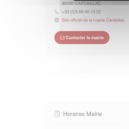
46100
CARDAILLAC
+33 (0)5.65.40.14.32
Site officiel de la mairie Cardaillac
Contacter la mairie
Horaires Mairie