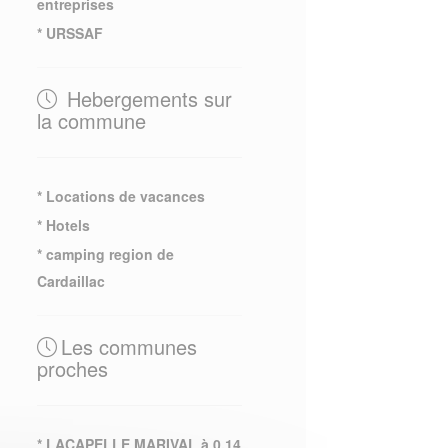
entreprises
* URSSAF
Hebergements sur
la commune
* Locations de vacances
* Hotels
* camping region de
Cardaillac
Les communes
proches
* LACAPELLE MARIVAL à 0.14