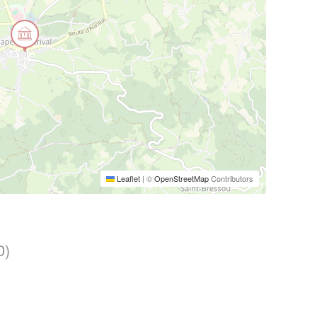
Leaflet
|
©
OpenStreetMap
Contributors
0)