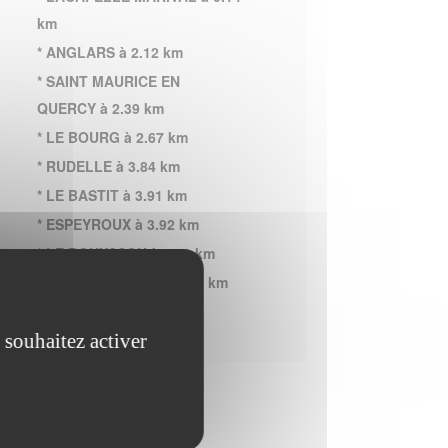
km
* ANGLARS à 2.12 km
* SAINT MAURICE EN
QUERCY à 2.39 km
* LE BOURG à 2.67 km
* RUDELLE à 3.84 km
* LE BASTIT à 3.91 km
* ESPEYROUX à 3.92 km
* LE BOUYSSOU à 4.13 km
* SAINT BRESSOU à 4.38 km
 souhaitez activer