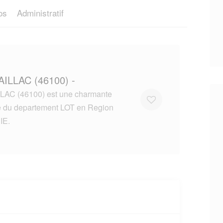
os
Administratif
AILLAC (46100) -
AC (46100) est une charmante
lle du departement LOT en Region
IE.