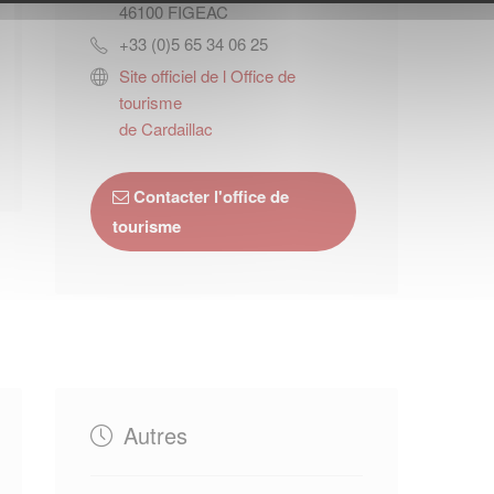
46100
FIGEAC
+33 (0)5 65 34 06 25
Site officiel de l Office de
tourisme
de Cardaillac
Contacter l'office de
tourisme
Autres