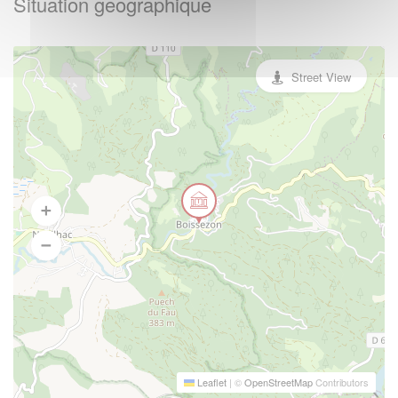
Situation geographique
Street View
Leaflet
|
©
OpenStreetMap
Contributors