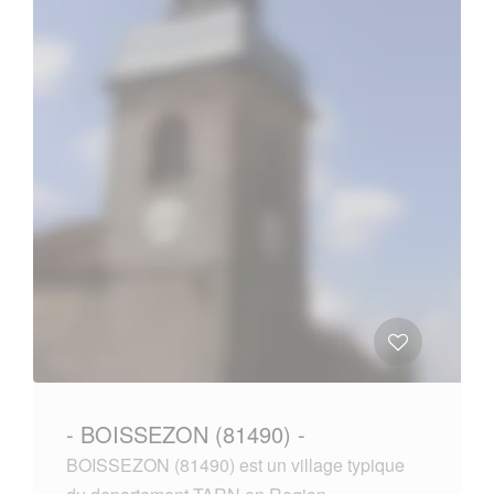
- BOISSEZON (81490) -
BOISSEZON (81490) est un village typique