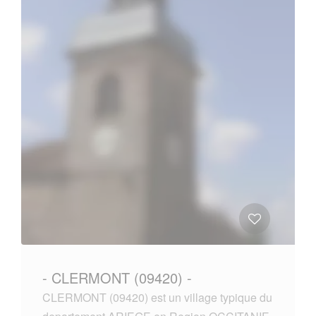
- CLERMONT (09420) -
CLERMONT (09420) est un village typique du