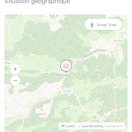
Situation geographique
Street View
Leaflet
|
©
OpenStreetMap
Contributors