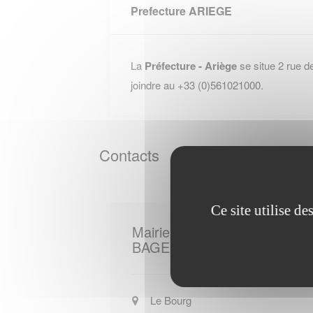
Prefecture ARIEGE
La
Préfecture - Ariège
se situe 2 rue d
joindre au +33 (0)561021000.
Contacts
Ce site utilise d
Mairie de
BAGERT
Le Bourg