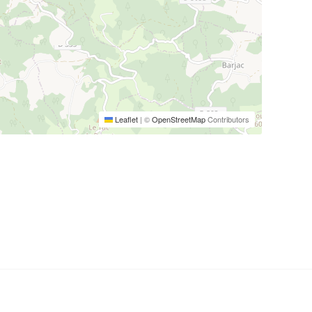
Leaflet
|
©
OpenStreetMap
Contributors