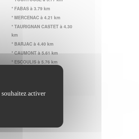
* FABAS à 3.79 km
* MERCENAC à 4.21 km
* TAURIGNAN CASTET à 4.30
km
* BARJAC à 4.40 km
* CAUMONT à 5.61 km
* ESCOULIS à 5.76 km
* CERIZOLS à 5.85 km
 souhaitez activer