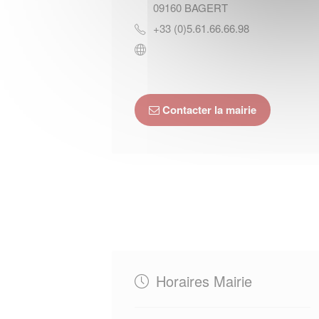
09160
BAGERT
+33 (0)5.61.66.66.98
Contacter la mairie
Horaires Mairie