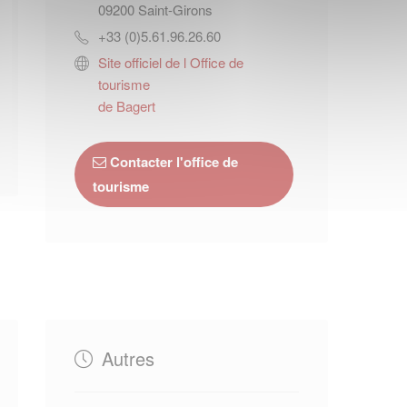
09200
Saint-Girons
+33 (0)5.61.96.26.60
Site officiel de l Office de
tourisme
de Bagert
Contacter l'office de
tourisme
Autres