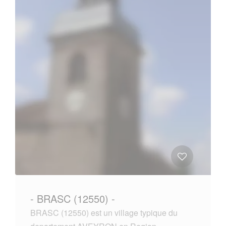
- BRASC (12550) -
BRASC (12550) est un village typique du