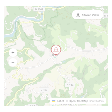
Street View
Leaflet
|
©
OpenStreetMap
Contributors