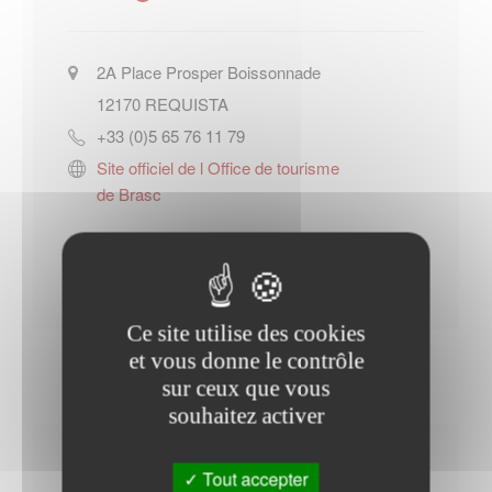
2A Place Prosper Boissonnade
12170
REQUISTA
+33 (0)5 65 76 11 79
Site officiel de l Office de tourisme
de Brasc
Contacter l'office de tourisme
Ce site utilise des cookies
et vous donne le contrôle
sur ceux que vous
souhaitez activer
Horaires Mairie
Tout accepter