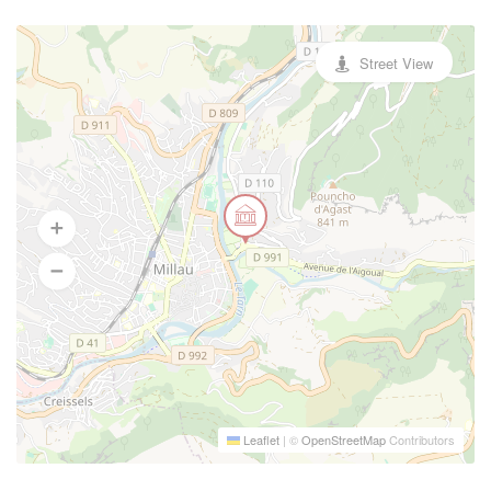
Street View
Leaflet
|
©
OpenStreetMap
Contributors