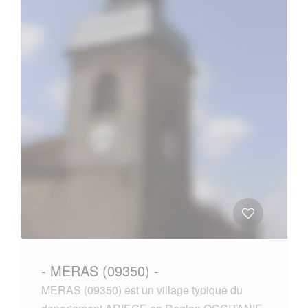
- MERAS (09350) -
MERAS (09350) est un village typique du