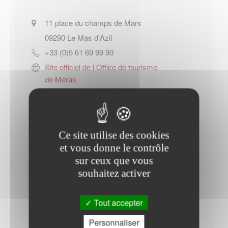
11 place du champs de Mars
09290
Le Mas d'Azil
+33 (0)5 61 69 99 90
Site officiel de l Office de tourisme
de Méras
Contacter l'office de tourisme
Ce site utilise des cookies
et vous donne le contrôle
sur ceux que vous
souhaitez activer
Tout accepter
Horaires Mairie
Personnaliser