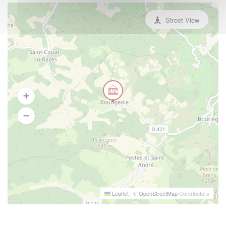
Street View
Leaflet
|
©
OpenStreetMap
Contributors