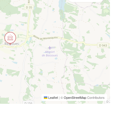
Leaflet
|
©
OpenStreetMap
Contributors
)