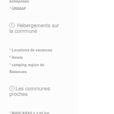
entreprises
* URSSAF
Hebergements sur
la commune
* Locations de vacances
* Hotels
* camping region de
Bassoues
Les communes
proches
* MASCARAS à 3.85 km