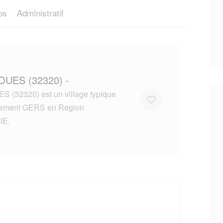
os
Administratif
OUES (32320) -
 (32320) est un village typique
tement GERS en Region
IE.