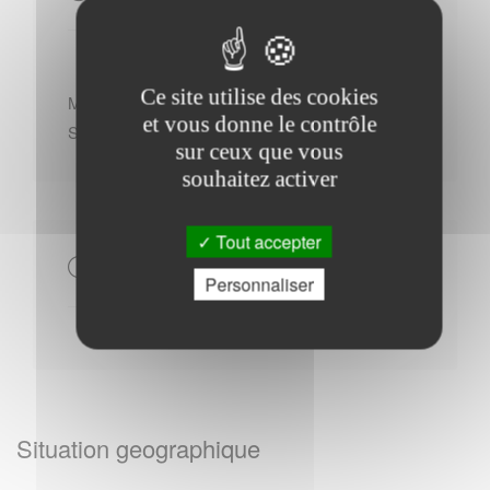
Ce site utilise des cookies
Mardi : - 09h00 à 12h00 - 13h30 à 16h30
et vous donne le contrôle
Samedi : - 09h00 à 12h00
sur ceux que vous
souhaitez activer
Tout accepter
Autres
Personnaliser
Situation geographique