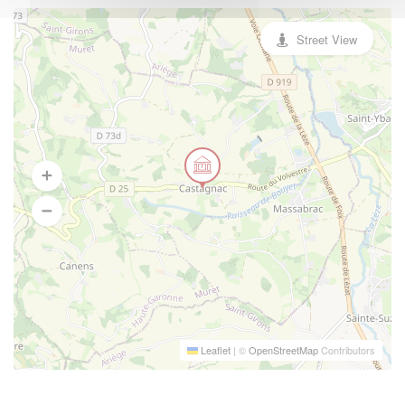
Street View
Leaflet
|
©
OpenStreetMap
Contributors