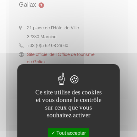
Galiax
21 place de l’Hôtel de Ville
32230
Marciac
+33 (0)5 62 08 26 60
Site officiel de l Office de tourisme
de Galiax
Contacter l'office de tourisme
Ce site utilise des cookies
et vous donne le contrôle
sur ceux que vous
souhaitez activer
Tout accepter