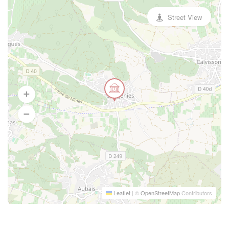
Street View
Leaflet
|
©
OpenStreetMap
Contributors