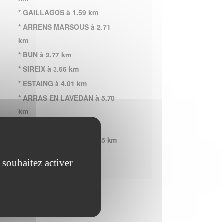
* GAILLAGOS à 1.59 km
* ARRENS MARSOUS à 2.71
km
* BUN à 2.77 km
* SIREIX à 3.66 km
* ESTAING à 4.01 km
* ARRAS EN LAVEDAN à 5.70
km
* FERRIERES à 7.04 km
* ARCIZANS AVANT à 7.25 km
 souhaitez activer