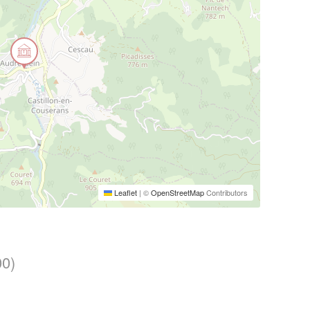
Leaflet
|
©
OpenStreetMap
Contributors
0)