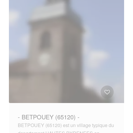
- BETPOUEY (65120) -
BETPOUEY (65120) est un village typique du