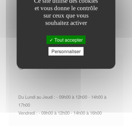
Ce site utilise des cookies
et vous donne le contrôle
Contacter l'office de tourisme
sur ceux que vous
souhaitez activer
Tout accepter
Personnaliser
Horaires Mairie
Du Lundi au Jeudi : - 09h00 à 12h00 - 14h00 à
17h00
Vendredi : - 09h00 à 12h00 - 14h00 à 16h00