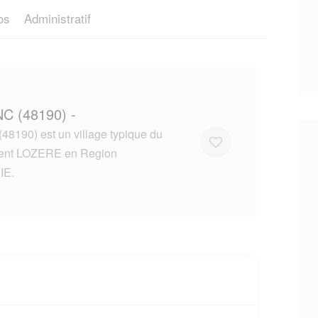
os
Administratif
C (48190) -
8190) est un village typique du
ent LOZERE en Region
IE.