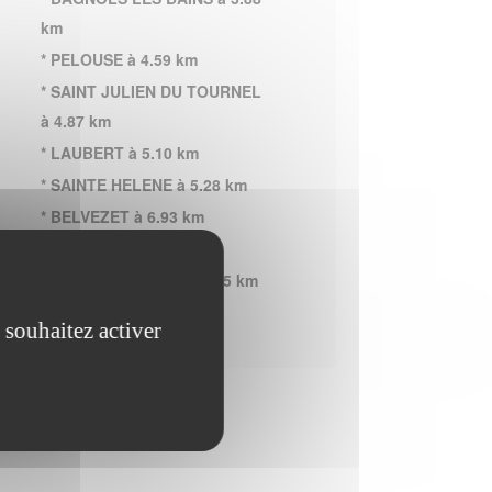
km
* PELOUSE à 4.59 km
* SAINT JULIEN DU TOURNEL
à 4.87 km
* LAUBERT à 5.10 km
* SAINTE HELENE à 5.28 km
* BELVEZET à 6.93 km
* MONTBEL à 7.03 km
* MAS D ORCIERES à 7.55 km
 souhaitez activer