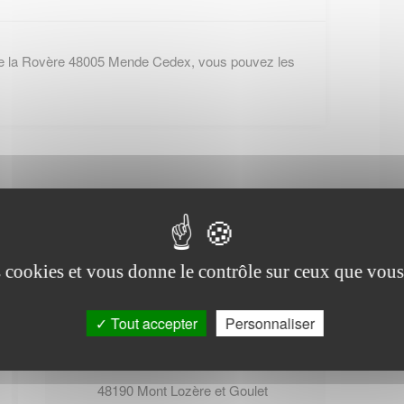
de la Rovère 48005 Mende Cedex, vous pouvez les
es cookies et vous donne le contrôle sur ceux que vous
Office de tourisme de
Allenc
Tout accepter
Personnaliser
D901 route de Mende
48190
Mont Lozère et Goulet