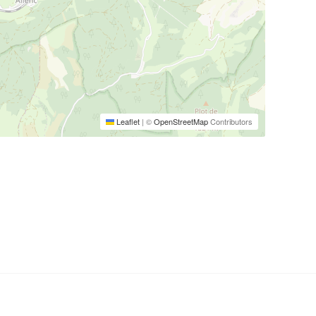
Leaflet
|
©
OpenStreetMap
Contributors