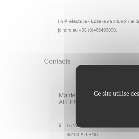
La
Préfecture - Lozère
se situe 2 rue 
joindre au +33 (0)466496000.
Contacts
Ce site utilise d
Mairie de
ALLENC
Le Village
48190
ALLENC