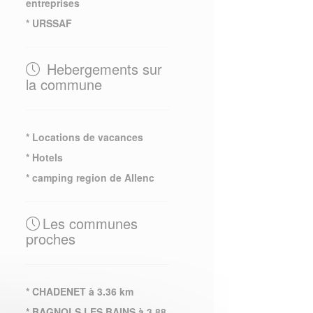
entreprises
* URSSAF
Hebergements sur
la commune
* Locations de vacances
* Hotels
* camping region de Allenc
Les communes
proches
* CHADENET à 3.36 km
* BAGNOLS LES BAINS à 3.88