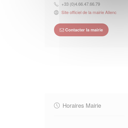
+33 (0)4.66.47.66.79
Site officiel de la mairie Allenc
Contacter la mairie
Horaires Mairie