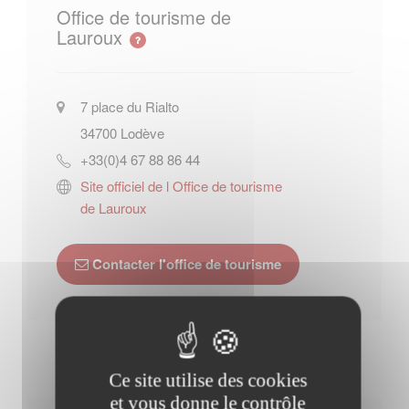
Office de tourisme de
Lauroux
7 place du Rialto
34700
Lodève
+33(0)4 67 88 86 44
Site officiel de l Office de tourisme
de Lauroux
Contacter l'office de tourisme
Ce site utilise des cookies
et vous donne le contrôle