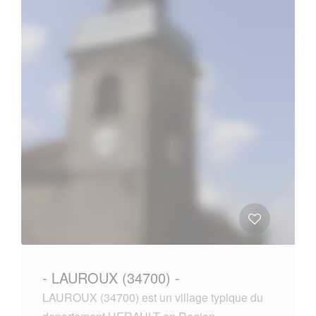
- LAUROUX (34700) -
LAUROUX (34700) est un village typique du