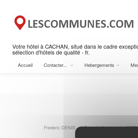
Panneau de gestion des cookies
Votre hôtel à CACHAN, situé dans le cadre excep
Rechercher votre hotel sur C
sélection d'hôtels de qualité - fr.
Rechercher sur CACHAN
Accueil
Contacter...
Hebergements
Me
Frederic DENIS - © Tous droits reserves 2007