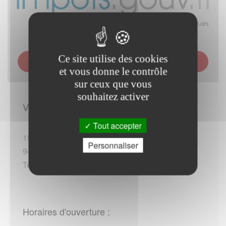
Ce site utilise des cookies
SERVICE DES IMPÔTS DES PARTICULIERS (SIP) -
VILLEJUIF
et vous donne le contrôle
sur ceux que vous
souhaitez activer
Vous rendre sur place :
Tout accepter
15 rue Paul Bert
Personnaliser
94800 Villejuif
Tel :+33 (0)809401401 / +33 (0)153145353 (*)
Horaires d'ouverture :