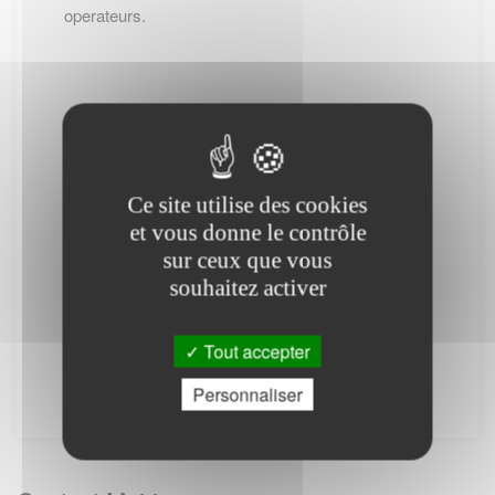
operateurs.
-- Cliquez ici pour revenir sur la page de
CACHAN --
Ce site utilise des cookies
(*) : Attention des frais téléphoniques peuvent
et vous donne le contrôle
être appliqués.
sur ceux que vous
PS : Le site www.lescommunes.com n'a aucun
souhaitez activer
lien direct avec
Service public
. Il vous permet
simplement de vous connecter à leur site
Tout accepter
internet. Il ne fournit aucune prestation.
Personnaliser