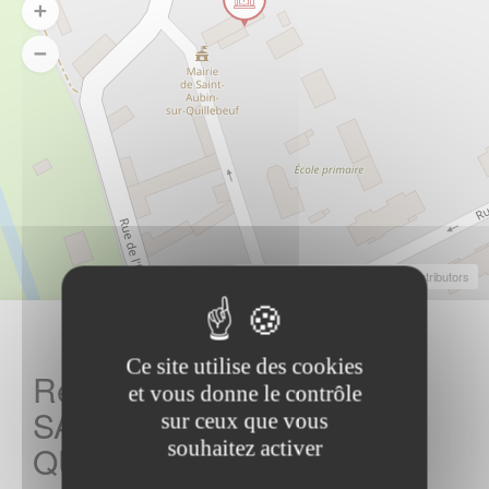
Leaflet
|
©
OpenStreetMap
Contributors
Ce site utilise des cookies
Rechercher votre hotel sur
et vous donne le contrôle
SAINT AUBIN SUR
sur ceux que vous
souhaitez activer
QUILLEBEUF