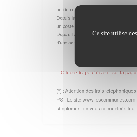
ou bien contacter le service par telepho
Depuis la France : au 39 39 du lundi au 
un poste fixe)
Ce site utilise d
Depuis l'etranger ou hors metropole: +33
d'une communication + cout de l'appel int
-- Cliquez ici pour revenir sur la
(*) : Attention des frais téléphonique
PS : Le site www.lescommunes.com n
simplement de vous connecter à leur si