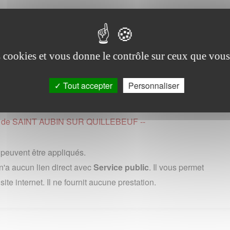
ne
vendredi de 8h30 a 19h (en France, 0,15 euros ttc/minute depuis
es cookies et vous donne le contrôle sur ceux que vous
 (0) 1 73 60 39 39 : uniquement depuis un poste fixe, au cout
ernational variable selon les pays et les operateurs.
Tout accepter
Personnaliser
 page de SAINT AUBIN SUR QUILLEBEUF --
s peuvent être appliqués.
'a aucun lien direct avec
Service public
. Il vous permet
te internet. Il ne fournit aucune prestation.