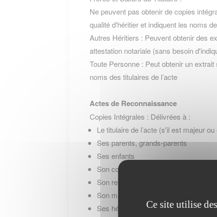
Ne peuvent pas obtenir de copies intégrale
qualité d'héritier et indiquent les noms de
Autres Héritiers : Peuvent obtenir des extr
attestation notariale (sans besoin d'indiq
Toute Personne : Peut obtenir un extrait s
noms des titulaires de l’acte
Actes de Reconnaissance
Copies Intégrales : Délivrées à :
Le titulaire de l’acte (s'il est majeur 
Ses parents, grands-parents
Ses enfants
Son conjoint
Son représentant légal (parents, tuteur
Son mandataire (notaire, avocat)
Ce site utilise d
Ses héritiers (à condition qu’ils justifie