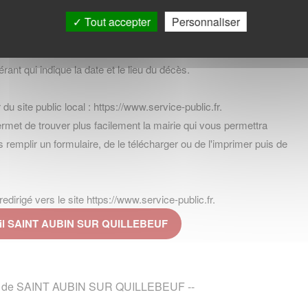
Tout accepter
Personnaliser
rant qui indique la date et le lieu du décès.
 du site public local : https://www.service-public.fr.
t de trouver plus facilement la mairie qui vous permettra
ors remplir un formulaire, de le télécharger ou de l'imprimer puis de
dirigé vers le site https://www.service-public.fr.
civil SAINT AUBIN SUR QUILLEBEUF
 page de SAINT AUBIN SUR QUILLEBEUF --