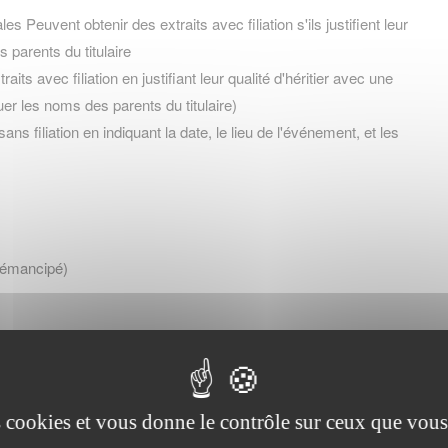
s Peuvent obtenir des extraits avec filiation s'ils justifient leur
s parents du titulaire
aits avec filiation en justifiant leur qualité d'héritier avec une
uer les noms des parents du titulaire)
ans filiation en indiquant la date, le lieu de l'événement, et les
ou émancipé)
, curateur)
es cookies et vous donne le contrôle sur ceux que vous
nt de cette qualité)