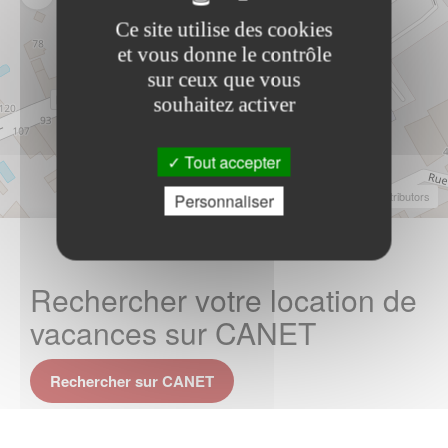
Ce site utilise des cookies
et vous donne le contrôle
sur ceux que vous
souhaitez activer
Tout accepter
Leaflet
|
©
OpenStreetMap
Contributors
Personnaliser
Rechercher votre location de
vacances sur CANET
Rechercher sur CANET