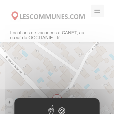
Panneau de gestion des cookies
Locations de vacances à CANET, au
cœur de OCCITANIE - fr