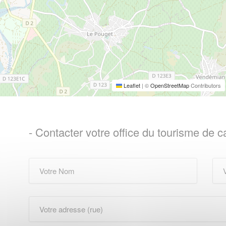
Leaflet
|
©
OpenStreetMap
Contributors
- Contacter votre office du tourisme de c