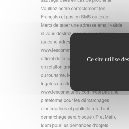
Veuillez ecrire correctement (en
Français) et pas en SMS ou texto.
Merci de taper une adresse email valide
si vous désirez recevoir une réponse
(aucune adresse n'est conservée).
www.lescommunes n'est pas le site
officiel de la commune canet. Il vous met
Ce site utilise d
en relation gratuitement avec leur office
du tourisme. Merci de lire les mentions
legales du site en bas de page.
www.lescommunes.com n'est pas une
plateforme pour les démarchages
d'entreprises et publicitaires. Tout
demarchage sera bloqué (IP et Mail).
Idem pour les demandes d'objets