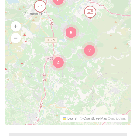
5
2
4
Leaflet
|
©
OpenStreetMap
Contributors