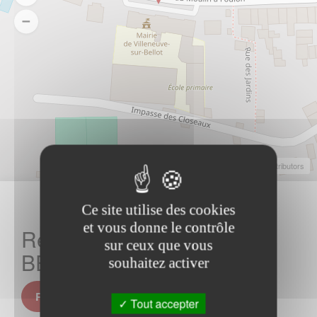
Leaflet
|
©
OpenStreetMap
Contributors
Ce site utilise des cookies
et vous donne le contrôle
Rechercher votre hotel sur
sur ceux que vous
BELLOT
souhaitez activer
Rechercher sur BELLOT
Tout accepter