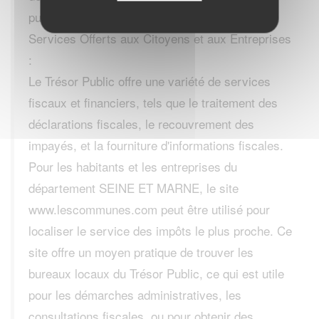
publique.
Services Offerts aux Citoyens et aux Entreprises
:
Le Trésor Public offre une variété de services
fiscaux et financiers, tels que le traitement des
déclarations fiscales, le recouvrement des
impayés, et la fourniture d'informations fiscales.
Pour les habitants et les entreprises du
département SEINE ET MARNE, le site
www.lescommunes.com peut être utilisé pour
localiser le service des impôts le plus proche. Ce
site offre un moyen pratique de trouver les
bureaux locaux du Trésor Public, ce qui est utile
pour les démarches administratives, les
consultations fiscales, ou pour obtenir des