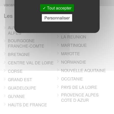
vacances, campings, annonces immobilieres).
Tout accepter
Les regions de France
Personnaliser
AUVERGNE RHONE-
ILE DE FRANCE
ALPES
LA REUNION
BOURGOGNE
MARTINIQUE
FRANCHE-COMTE
MAYOTTE
BRETAGNE
NORMANDIE
CENTRE VAL DE LOIRE
NOUVELLE AQUITAINE
CORSE
OCCITANIE
GRAND EST
PAYS DE LA LOIRE
GUADELOUPE
PROVENCE ALPES
GUYANE
COTE D AZUR
HAUTS DE FRANCE