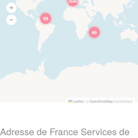
3548
99
66
Leaflet
|
©
OpenStreetMap
Contributors
Adresse de France Services de