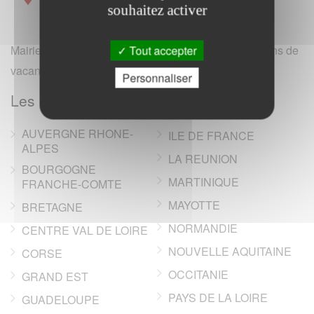
souhaitez activer
Mairie et office de tourisme de France (hotels, locations de
Tout accepter
vacances, campings, annonces immobilieres).
Personnaliser
Les regions de France
AUVERGNE RHONE-
ILE DE FRANCE
ALPES
LA REUNION
BOURGOGNE
MARTINIQUE
FRANCHE-COMTE
MAYOTTE
BRETAGNE
NORMANDIE
CENTRE VAL DE LOIRE
NOUVELLE AQUITAINE
CORSE
OCCITANIE
GRAND EST
PAYS DE LA LOIRE
GUADELOUPE