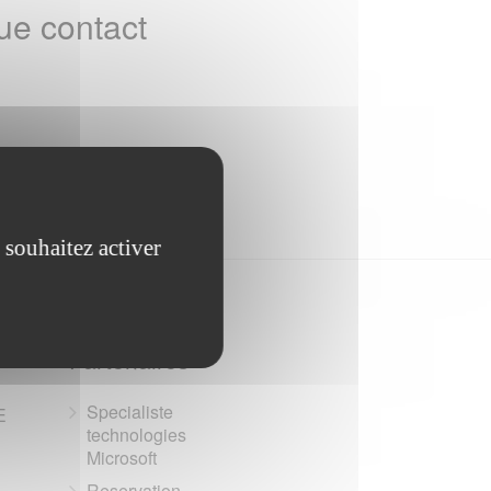
ue contact
 souhaitez activer
Partenaires
Specialiste
E
technologies
Microsoft
Reservation