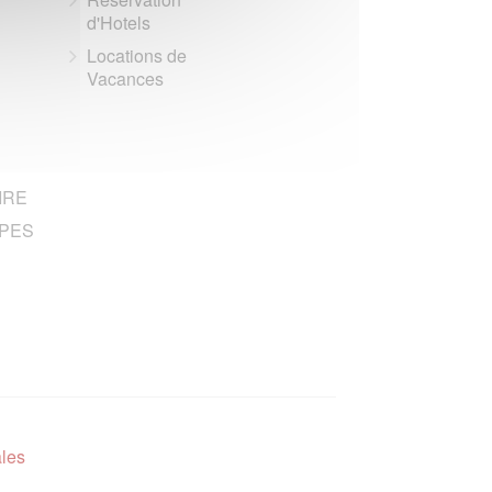
d'Hotels
Locations de
Vacances
IRE
PES
ales