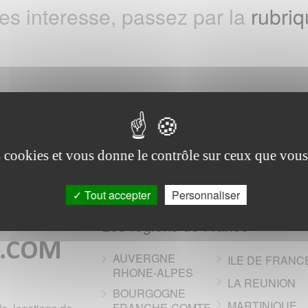
tes interesse, passez par la
rubriq
es cookies et vous donne le contrôle sur ceux que vous
Tout accepter
Personnaliser
Les regions de France
AUVERGNE
ILE DE FRANC
RHONE-ALPES
LA REUNION
BOURGOGNE
MARTINIQUE
FRANCHE-COMTE