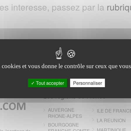
tes interesse, passez par la
rubriq
es cookies et vous donne le contrôle sur ceux que vous
Tout accepter
Personnaliser
Les regions de France
AUVERGNE
ILE DE FRANC
RHONE-ALPES
LA REUNION
BOURGOGNE
MARTINIQUE
FRANCHE-COMTE