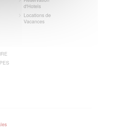
d'Hotels
Locations de
Vacances
IRE
PES
ales