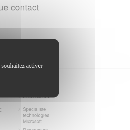
ue contact
 souhaitez activer
Partenaires
Specialiste
E
technologies
Microsoft
Reservation