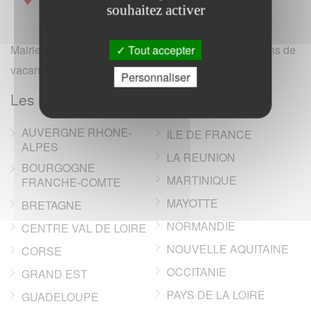
souhaitez activer
Mairie et office de tourisme de France (hotels, locations de
Tout accepter
vacances, campings, annonces immobilieres).
Personnaliser
Les regions de France
AUVERGNE RHONE-
ILE DE FRANCE
ALPES
LA REUNION
BOURGOGNE
MARTINIQUE
FRANCHE-COMTE
MAYOTTE
BRETAGNE
NORMANDIE
CENTRE VAL DE LOIRE
NOUVELLE AQUITAINE
CORSE
OCCITANIE
GRAND EST
PAYS DE LA LOIRE
GUADELOUPE