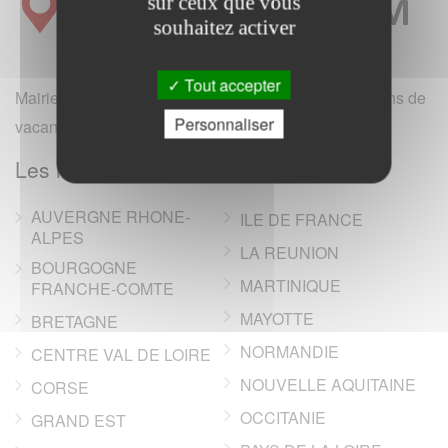
sur ceux que vous
souhaitez activer
Tout accepter
Mairie et office de tourisme de France (hotels, locations de
Personnaliser
vacances, campings, annonces immobilieres).
Les regions de France
AUVERGNE RHONE-
ILE DE FRANCE
ALPES
LA REUNION
BOURGOGNE
MARTINIQUE
FRANCHE-COMTE
MAYOTTE
BRETAGNE
NORMANDIE
CENTRE VAL DE LOIRE
NOUVELLE AQUITAINE
CORSE
OCCITANIE
GRAND EST