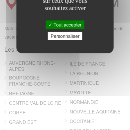
sur ceux que vous
souhaitez activer
Tout accepter
Mairie et office de tourisme de France (hotels, locations de
Personnaliser
vacances, campings, annonces immobilieres).
Les regions de France
AUVERGNE RHONE-
ILE DE FRANCE
ALPES
LA REUNION
BOURGOGNE
MARTINIQUE
FRANCHE-COMTE
MAYOTTE
BRETAGNE
NORMANDIE
CENTRE VAL DE LOIRE
NOUVELLE AQUITAINE
CORSE
OCCITANIE
GRAND EST